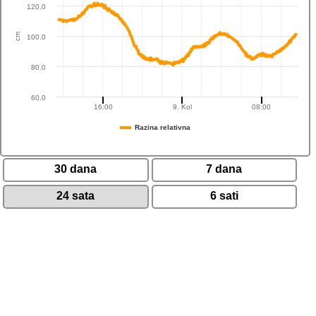
120.0
cm
100.0
80.0
60.0
16:00
9. Kol
08:00
Razina relativna
30 dana
7 dana
24 sata
6 sati