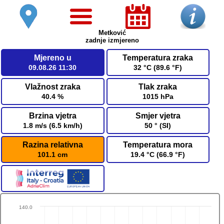
Metković
zadnje izmjereno
Mjereno u
Temperatura zraka
09.08.26 11:30
32 °C (89.6 °F)
Vlažnost zraka
Tlak zraka
40.4 %
1015 hPa
Brzina vjetra
Smjer vjetra
1.8 m/s (6.5 km/h)
50 ° (SI)
Razina relativna
Temperatura mora
101.1 cm
19.4 °C (66.9 °F)
140.0