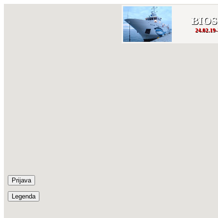
BIOS
24.02.19-
Prijava
Legenda